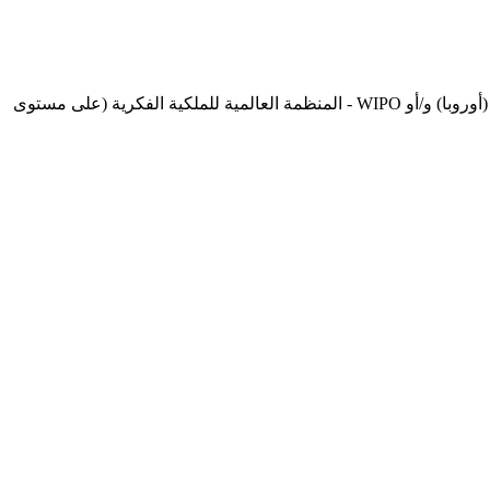
التسجيل في OEPM - المكتب الإسباني لبراءات الاختراع والعلامات التجارية (إسبانيا)، EUIPO - مكتب الاتحاد الأوروبي للملكية الفكرية (أوروبا) و/أو WIPO - المنظمة العالمية للملكية الفكرية (على مستوى