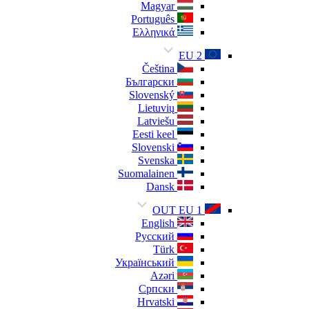
Magyar
Português
Ελληνικά
EU 2
Čeština
Български
Slovenský
Lietuvių
Latviešu
Eesti keel
Slovenski
Svenska
Suomalainen
Dansk
OUT EU 1
English
Русский
Türk
Український
Azəri
Српски
Hrvatski