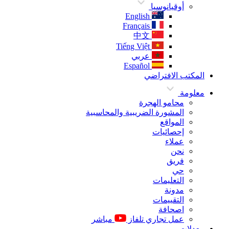
أوقيانوسيا
English
Français
中文
Tiếng Việt
عربي
Español
المكتب الافتراضي
معلومة
محامو الهجرة
المشورة الضريبية والمحاسبية
المواقع
إحصائيات
عملاء
نحن
فريق
حي
التعليمات
مدونة
التقييمات
اصحافة
عمل تجاري تلفاز
مباشر
معدلات