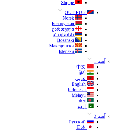
Shqipe
OUT EU 2
Norsk
Беларуская
ქართული
Հայերեն
Bosanski
Македонски
Íslensku
آسيا 1
中文
हिंदी
عربي
English
Indonesia
Melayu
বাংলা
اردو
آسيا 2
Русский
日本