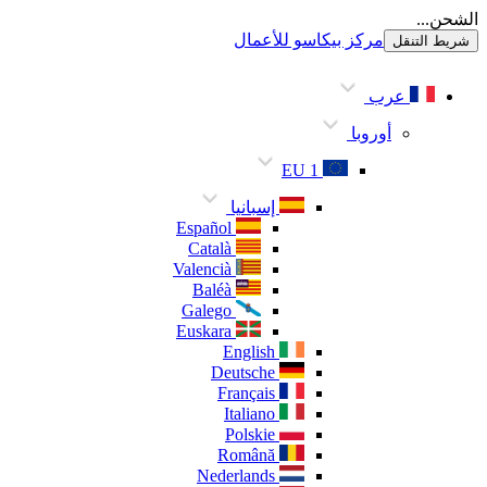
الشحن...
مركز بيكاسو للأعمال
شريط التنقل
عرب
أوروبا
EU 1
إسبانيا
Español
Català
Valencià
Baléà
Galego
Euskara
English
Deutsche
Français
Italiano
Polskie
Română
Nederlands