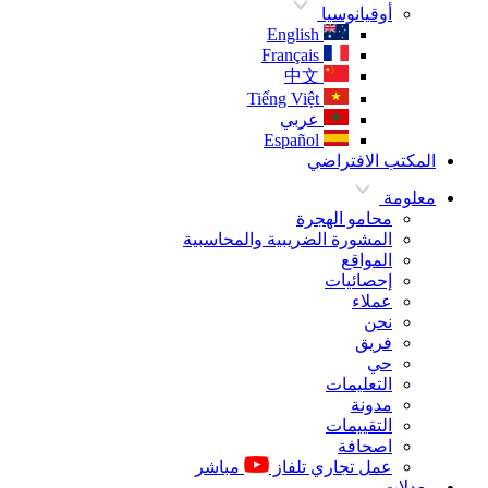
أوقيانوسيا
English
Français
中文
Tiếng Việt
عربي
Español
المكتب الافتراضي
معلومة
محامو الهجرة
المشورة الضريبية والمحاسبية
المواقع
إحصائيات
عملاء
نحن
فريق
حي
التعليمات
مدونة
التقييمات
اصحافة
عمل تجاري تلفاز
مباشر
معدلات