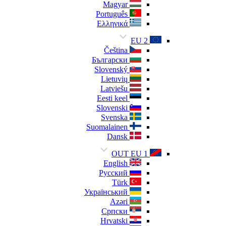
Magyar
Português
Ελληνικά
EU 2
Čeština
Български
Slovenský
Lietuvių
Latviešu
Eesti keel
Slovenski
Svenska
Suomalainen
Dansk
OUT EU 1
English
Русский
Türk
Український
Azəri
Српски
Hrvatski