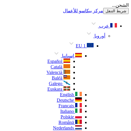
الشحن...
مركز بيكاسو للأعمال
شريط التنقل
عرب
أوروبا
EU 1
إسبانيا
Español
Català
Valencià
Baléà
Galego
Euskara
English
Deutsche
Français
Italiano
Polskie
Română
Nederlands