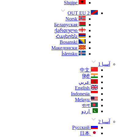
Shqipe
OUT EU 2
Norsk
Беларуская
ქართული
Հայերեն
Bosanski
Македонски
Íslensku
آسيا 1
中文
हिंदी
عربي
English
Indonesia
Melayu
বাংলা
اردو
آسيا 2
Русский
日本